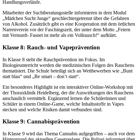
Handlungsverläufe.
Mitarbeiter der Suchtberatungsstelle informieren in dem Modul
„Mädchen Sucht Junge“ geschlechtergetrennt über die Gefahren
von Alkohol. Zusätzlich gibt es eine Kooperation mit dem örtlichen
Narrenverein vor der Faschingszeit, der unter dem Motto „Feiern
mit Vernunft- Fasnet ist mehr als ein Vollrausch!“ aufklärt.
Klasse 8: Rauch- und Vapeprävention
In Klasse 8 steht die Rauchprävention im Fokus. Im
Biologieunterricht werden die medizinischen Folgen des Rauchens
thematisiert. Die Schule beteiligt sich an Wettbewerben wie „Bunt
statt blau“ und „Be smart – don’t start“.
Ein besonderes Highlight ist ein interaktiver Online-Workshop mit
der Thoraxklinik Heidelberg, der die Auswirkungen des Rauchens
anschaulich vermittelt. Ergänzend lernen die Schülerinnen und
Schüler in einem Online-Game, welche Inhaltsstoffe in Vapes
stecken und welche Risiken damit verbunden sind.
Klasse 9: Cannabisprävention
In Klasse 9 wird das Thema Cannabis aufgegriffen – auch vor dem
Hintergrund der aktuellen Gesetzeslage. Die Polizei informiert über