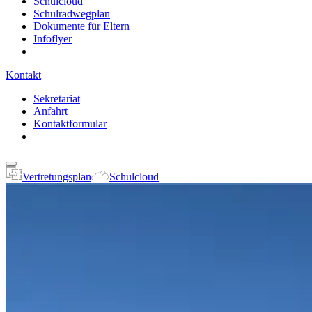
Schulcloud
Schulradwegplan
Dokumente für Eltern
Infoflyer
Kontakt
Sekretariat
Anfahrt
Kontaktformular
Vertretungsplan
Schulcloud